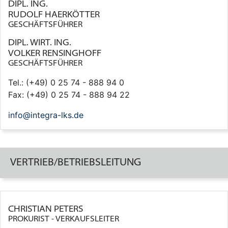
DIPL. ING.
RUDOLF HAERKÖTTER
GESCHÄFTSFÜHRER
DIPL. WIRT. ING.
VOLKER RENSINGHOFF
GESCHÄFTSFÜHRER
Tel.: (+49) 0 25 74 - 888 94 0
Fax: (+49) 0 25 74 - 888 94 22
info@integra-lks.de
VERTRIEB/BETRIEBSLEITUNG
CHRISTIAN PETERS
PROKURIST - VERKAUFSLEITER