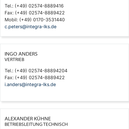
Tel.: (+49) 02574-8889416
Fax: (+49) 02574-8889422
Mobil: (+49) 0170-3531440
c.peters@integra-lks.de
INGO ANDERS
VERTRIEB
Tel.: (+49) 02574-88894204
Fax: (+49) 02574-8889422
i.anders@integra-lks.de
ALEXANDER KÜHNE
BETRIEBSLEITUNG TECHNISCH