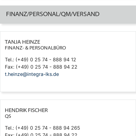
FINANZ/PERSONAL/QM/VERSAND
TANJA HEINZE
FINANZ- & PERSONALBÜRO
Tel.: (+49) 0 25 74 - 888 94 12
Fax: (+49) 0 25 74 - 888 94 22
t.heinze@integra-lks.de
HENDRIK FISCHER
QS
Tel.: (+49) 0 25 74 - 888 94 265
Fax: (+49) 0 25 74 - 888 94 22