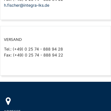
h.fischer@integra-lks.de
VERSAND
Tel.: (+49) 0 25 74 - 888 94 28
Fax: (+49) 0 25 74 - 888 94 22