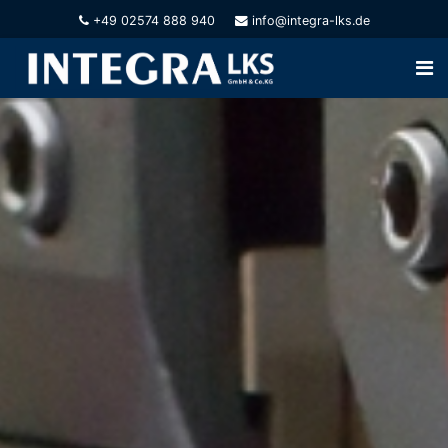
+49 02574 888 940
info@integra-lks.de